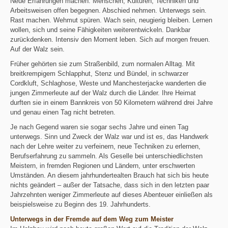
Neue Erfahrungen machen. Menschen, Kulturen, Techniken und
Arbeitsweisen offen begegnen. Abschied nehmen. Unterwegs sein.
Rast machen. Wehmut spüren. Wach sein, neugierig bleiben. Lernen
wollen, sich und seine Fähigkeiten weiterentwickeln. Dankbar
zurückdenken. Intensiv den Moment leben. Sich auf morgen freuen.
Auf der Walz sein.
Früher gehörten sie zum Straßenbild, zum normalen Alltag. Mit
breitkrempigem Schlapphut, Stenz und Bündel, in schwarzer
Cordkluft, Schlaghose, Weste und Manchesterjacke wanderten die
jungen Zimmerleute auf der Walz durch die Länder. Ihre Heimat
durften sie in einem Bannkreis von 50 Kilometern während drei Jahre
und genau einen Tag nicht betreten.
Je nach Gegend waren sie sogar sechs Jahre und einen Tag
unterwegs. Sinn und Zweck der Walz war und ist es, das Handwerk
nach der Lehre weiter zu verfeinern, neue Techniken zu erlernen,
Berufserfahrung zu sammeln. Als Geselle bei unterschiedlichsten
Meistern, in fremden Regionen und Ländern, unter erschwerten
Umständen. An diesem jahrhundertealten Brauch hat sich bis heute
nichts geändert – außer der Tatsache, dass sich in den letzten paar
Jahrzehnten weniger Zimmerleute auf dieses Abenteuer einließen als
beispielsweise zu Beginn des 19. Jahrhunderts.
Unterwegs in der Fremde auf dem Weg zum Meister