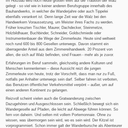
Im Holzbau wird noch heute großen Wert auf die Tradition der Walz
gelegt - so viel wie in keiner anderen Berufsgruppe innerhalb des
Bauhandwerks, in welcher die Wanderjahre oder auch Tippelei
ebenfalls verankert ist. Denn lange Zeit war die Walz bei den
Handwerkern Voraussetzung, um Meister ihres Fachs zu werden.
Früher kreuzten Tischler, Maurer, Dachdecker, Steinmetze,
Holzbildhauer, Buchbinder, Schneider, Goldschmiede oder
Instrumentenbauer die Wege der Zimmerleute. Heute sind weltweit
noch rund 600 bis 800 Gesellen unterwegs. Davon stammt ein
überragender Anteil aus dem Zimmereihandwerk. 20 Prozent von
allen, die sich auf Walz befinden, sind Frauen - mehr als je zuvor.
Erfahrungen im Beruf sammeln, gleichzeitig andere Kulturen und
Menschen kennenlernen – diese Aussicht reizt die jungen
Zimmerleute von heute, trotz der Vorschrift, dass man nur zu Fuß,
notfalls per Anhalter unterwegs sein darf. Selber fahren ist verboten,
das Benutzen öffentlicher Verkehrsmittel verpönt – außer, um auf
einen anderen Kontinent zu gelangen.
Reizvoll scheint vielen auch die Gratwanderung zwischen
Dazugehören und Ausgeschlossen sein. Schließlich bewegt sich ein
Wandergeselle auf Pfaden, die leicht auf Abwege führen können. So
fern von daheim. Und selten mit vollem Portemonnaie. Ohne zu
wissen, was übermorgen sein wird, wo es sein wird. Der Kitzel ist
vorprogrammiert. Schon immer galt der Wanderbursche als Abenteurer