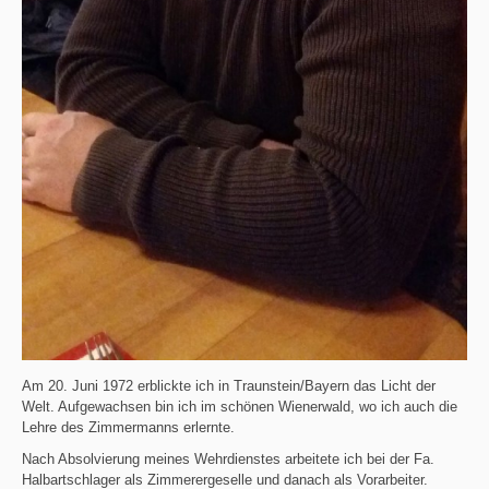
Am 20. Juni 1972 erblickte ich in Traunstein/Bayern das Licht der
Welt. Aufgewachsen bin ich im schönen Wienerwald, wo ich auch die
Lehre des Zimmermanns erlernte.
Nach Absolvierung meines Wehrdienstes arbeitete ich bei der Fa.
Halbartschlager als Zimmerergeselle und danach als Vorarbeiter.